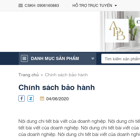
CSKH:
0906160883
HỖ TRỢ TRỰC TUYẾN
DANH MỤC SẢN PHẨM
Trang chủ
Chính sách bảo hành
Chính sách bảo hành
04/06/2020
Nội dung chi tiết bài viết của doanh nghiệp. Nội dung chi ti
tiết bài viết của doanh nghiệp. Nội dung chi tiết bài viết củ
của doanh nghiệp. Nội dung chi tiết bài viết của doanh nghi