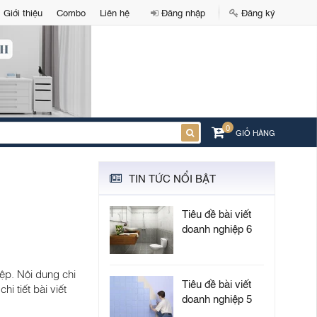
Giới thiệu
Combo
Liên hệ
Đăng nhập
Đăng ký
0
GIỎ HÀNG
TIN TỨC NỔI BẬT
Tiêu đề bài viết
doanh nghiệp 6
iệp. Nội dung chi
Tiêu đề bài viết
i tiết bài viết
doanh nghiệp 5