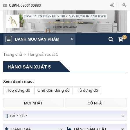
CSKH:
0906160883
0
DANH MỤC SẢN PHẨM
Trang chủ
Hãng sản xuất 5
HÃNG SẢN XUẤT 5
Xem danh mục:
Hộp đựng đồ
Ghế đôn đựng đồ
Tủ đựng đồ
MỚI NHẤT
CŨ NHẤT
SẮP XẾP
HÃNG SẢN XUẤT
ĐÁNH GIÁ